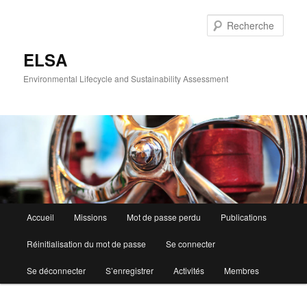
Aller
Aller
au
au
Rech
contenu
contenu
principal
secondaire
ELSA
Environmental Lifecycle and Sustainability Assessment
Menu
Accueil
Missions
Mot de passe perdu
Publications
principal
Réinitialisation du mot de passe
Se connecter
Se déconnecter
S’enregistrer
Activités
Membres