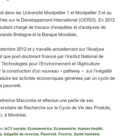
né dans les Université Montpellier 1 et Montpellier 3 et au
hes sur le Développement International (CERDI). En 2012
nsultant chargé de travaux d’enquêtes et d’analyses de
ande Bretagne et la Banque Mondiale.
eptembre 2012 et y travaille actuellement sur l’Analyse
t que post-doctorant financé par l’Institut National de
Technologies pour l’Environnement et l’Agriculture
r la construction d’un nouveau « pathway » sur l’inégalité
aduire les activités économiques générées par un cycle de
la pauvreté.
Catherine Macombe et effectue une partie de ses
ersitaire de Recherche sur le Cycle de Vie des Produits,
, à Montréal.
ec
ACV sociale
,
Econometrics
,
Econométrie
,
Human Health
,
ty
,
Inégalité de revenus
,
Pauvreté
,
Poverty
,
Santé humaine