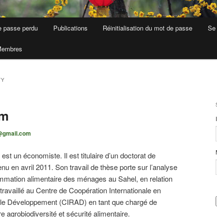
e passe perdu
Publications
Réinitialisation du mot de passe
Se 
embres
TY
um
@gmail.com
t un économiste. Il est titulaire d’un doctorat de
enu en avril 2011. Son travail de thèse porte sur l’analyse
ation alimentaire des ménages au Sahel, en relation
 travaillé au Centre de Coopération Internationale en
le Développement (CIRAD) en tant que chargé de
e agrobiodiversité et sécurité alimentaire.