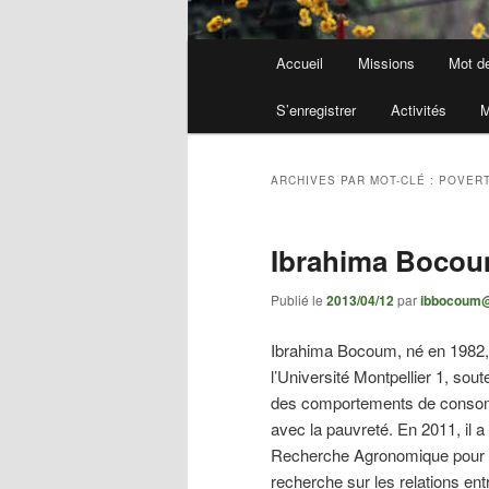
Menu
Accueil
Missions
Mot d
principal
S’enregistrer
Activités
M
ARCHIVES PAR MOT-CLÉ :
POVER
Ibrahima Boco
Publié le
2013/04/12
par
ibbocoum
Ibrahima Bocoum, né en 1982, es
l’Université Montpellier 1, sout
des comportements de consomm
avec la pauvreté. En 2011, il a
Recherche Agronomique pour 
recherche sur les relations entr