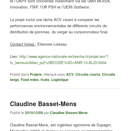
et l’UAPV sont concernés notamment via les UMR MOISA,
Innovation, ITAP, l’UR PSH et l’UERI Gotheron.
Le projet inclut une tâche ACV visant à comparer les
performances environnementales de différents circuits de
distribution de pommes, du verger au consommateur final.
Contact Irstea :
Eléonore Loiseau
Lien:
http://www.agence-nationale-recherche.fr/projet-anr/?
tx_lwmsuivibilan_pi2%5BCODE%5D=ANR-13-ALID-0004
Publié dans
Projets
|
Marqué avec
ACV
,
Circuits courts
,
Circuits
longs
,
Food miles
,
fruits
,
Logistique
Claudine Basset-Mens
Publié le
2010/12/09
par
Claudine Basset-Mens
Claudine Basset-Mens, est ingénieur agronome de Supagro,
Montpellier (1997) et docteur en sciences environnementales