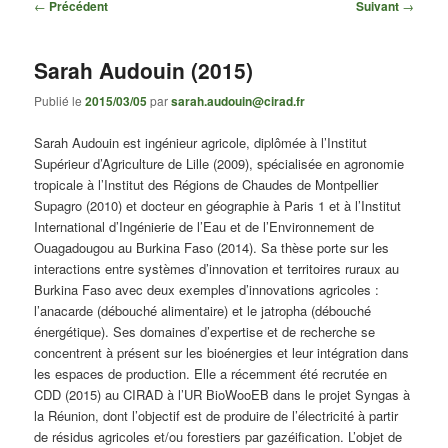
Navigation
←
Précédent
Suivant
→
des
articles
Sarah Audouin (2015)
Publié le
2015/03/05
par
sarah.audouin@cirad.fr
Sarah Audouin est ingénieur agricole, diplômée à l’Institut
Supérieur d’Agriculture de Lille (2009), spécialisée en agronomie
tropicale à l’Institut des Régions de Chaudes de Montpellier
Supagro (2010) et docteur en géographie à Paris 1 et à l’Institut
International d’Ingénierie de l’Eau et de l’Environnement de
Ouagadougou au Burkina Faso (2014). Sa thèse porte sur les
interactions entre systèmes d’innovation et territoires ruraux au
Burkina Faso avec deux exemples d’innovations agricoles :
l’anacarde (débouché alimentaire) et le jatropha (débouché
énergétique). Ses domaines d’expertise et de recherche se
concentrent à présent sur les bioénergies et leur intégration dans
les espaces de production. Elle a récemment été recrutée en
CDD (2015) au CIRAD à l’UR BioWooEB dans le projet Syngas à
la Réunion, dont l’objectif est de produire de l’électricité à partir
de résidus agricoles et/ou forestiers par gazéification. L’objet de